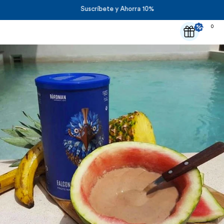
Suscríbete y Ahorra 10%
0
Carrit
0
art